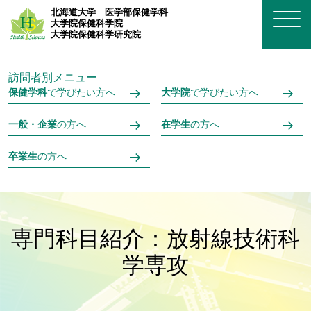
メインコンテンツへスキップ
北海道大学
医学部保健学科
大学院保健科学院
大学院保健科学研究院
訪問者別メニュー
保健学科
で学びたい方へ
大学院
で学びたい方へ
一般・企業
の方へ
在学生
の方へ
卒業生
の方へ
専門科目紹介：放射線技術科
学専攻