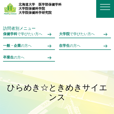
メインコンテンツへスキップ
北海道大学
医学部保健学科
大学院保健科学院
大学院保健科学研究院
訪問者別メニュー
保健学科
で学びたい方へ
大学院
で学びたい方へ
一般・企業
の方へ
在学生
の方へ
卒業生
の方へ
ひらめき☆ときめきサイエ
ンス