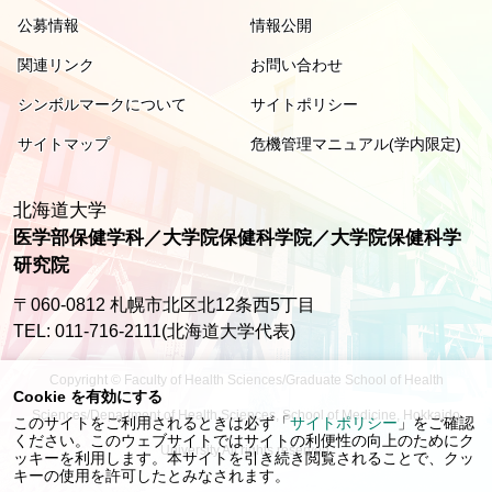
公募情報
情報公開
関連リンク
お問い合わせ
シンボルマークについて
サイトポリシー
サイトマップ
危機管理マニュアル(学内限定)
北海道大学
医学部保健学科／大学院保健科学院／大学院保健科学
研究院
〒060-0812 札幌市北区北12条西5丁目
TEL: 011-716-2111(北海道大学代表)
Copyright © Faculty of Health Sciences/Graduate School of Health
Cookie を有効にする
Sciences/Department of Health Sciences, School of Medicine, Hokkaido
このサイトをご利用されるときは必ず「
サイトポリシー
」をご確認
ください。このウェブサイトではサイトの利便性の向上のためにク
University All rights reserved.
ッキーを利用します。本サイトを引き続き閲覧されることで、クッ
キーの使用を許可したとみなされます。