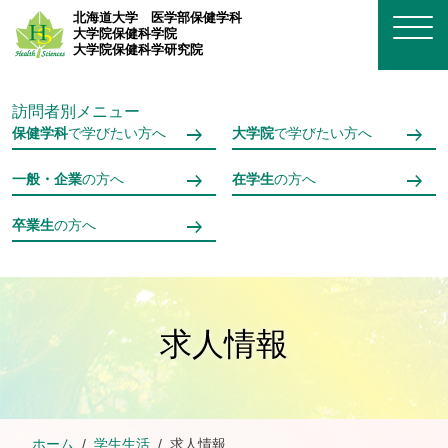
メインコンテンツへスキップ
北海道大学
医学部保健学科
大学院保健科学院
大学院保健科学研究院
訪問者別メニュー
保健学科
で学びたい方へ
大学院
で学びたい方へ
一般・企業
の方へ
在学生
の方へ
卒業生
の方へ
求人情報
ホーム
学生生活
求人情報