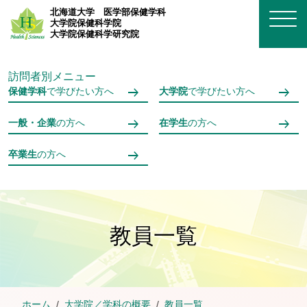
メインコンテンツへスキップ
北海道大学
医学部保健学科
大学院保健科学院
大学院保健科学研究院
訪問者別メニュー
保健学科
で学びたい方へ
大学院
で学びたい方へ
一般・企業
の方へ
在学生
の方へ
卒業生
の方へ
教員一覧
ホーム
大学院／学科の概要
教員一覧