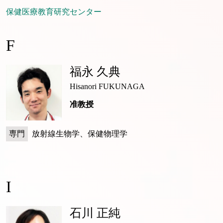
保健医療教育研究センター
F
福永 久典
Hisanori FUKUNAGA
准教授
専門
放射線生物学、保健物理学
I
石川 正純