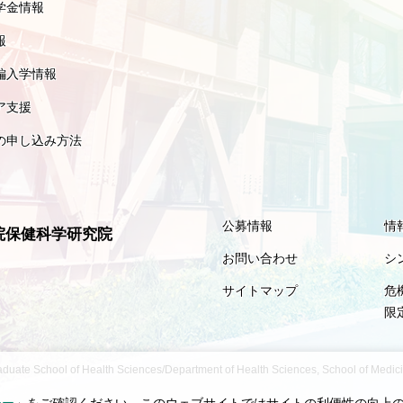
学金情報
報
編入学情報
ア支援
の申し込み方法
公募情報
情
院保健科学研究院
お問い合わせ
シ
サイトマップ
危
限
aduate School of Health Sciences/Department of Health Sciences, School of Medicine