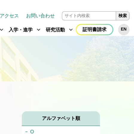
アクセス
お問い合わせ
検索
and_more
expand_more
expand_more
証明書請求
EN
入学・進学
研究活動
アルファベット順
O