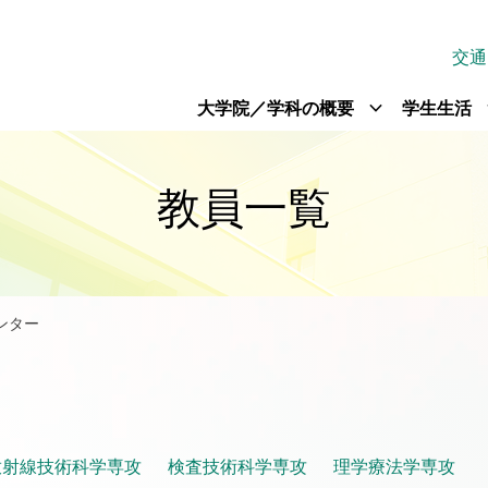
交通
expand_more
exp
大学院／学科の概要
学生生活
教員一覧
ンター
放射線技術科学専攻
検査技術科学専攻
理学療法学専攻