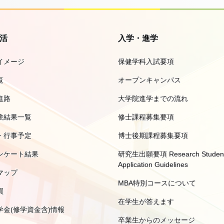
活
入学・進学
イメージ
保健学科入試要項
覧
オープンキャンパス
進路
大学院進学までの流れ
験結果一覧
修士課程募集要項
・行事予定
博士後期課程募集要項
ンケート結果
研究生出願要項 Research Studen
Application Guidelines
マップ
MBA特別コースについて
買
在学生が答えます
学金(修学資金含)情報
卒業生からのメッセージ