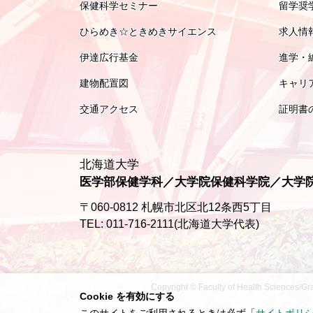
保健科学セミナー
留学奨
ひらめき☆ときめきサイエンス
求人情
伊達広行基金
進学・
建物配置図
キャリ
交通アクセス
証明書
北海道大学
医学部保健学科／大学院保健科学院／大学
〒060-0812 札幌市北区北12条西5丁目
TEL: 011-716-2111(北海道大学代表)
Copyright © Faculty of Health Sciences/Gr
Cookie を有効にする