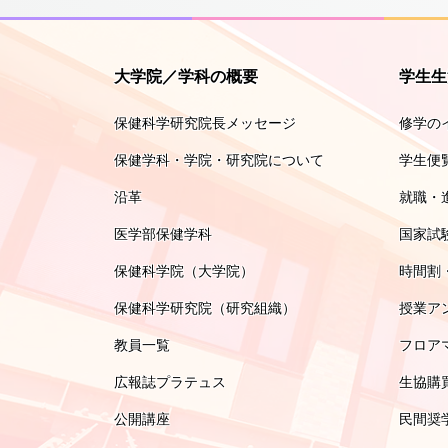
大学院／学科の概要
学生生
保健科学研究院長メッセージ
修学の
保健学科・学院・研究院について
学生便
沿革
就職・
医学部保健学科
国家試
保健科学院（大学院）
時間割
保健科学研究院（研究組織）
授業ア
教員一覧
フロア
広報誌プラテュス
生協購
公開講座
民間奨