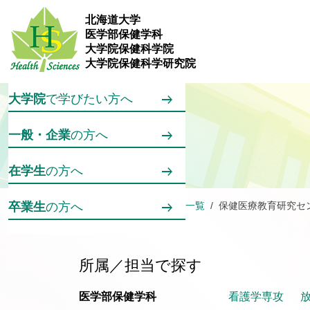
メインコンテンツへスキップ
北海道大学
医学部保健学科
訪問者別メニュー
大学院保健科学院
保健学科
で学びたい方へ
大学院保健科学研究院
大学院
で学びたい方へ
一般・企業
の方へ
在学生
の方へ
卒業生
の方へ
ホーム
大学院／学科の概要
教員一覧
保健医療教育研究セ
所属／担当で探す
医学部保健学科
看護学専攻