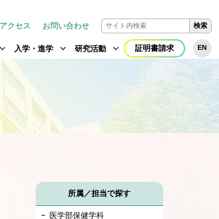
アクセス
お問い合わせ
検索
and_more
expand_more
expand_more
証明書請求
EN
入学・進学
研究活動
所属／担当で探す
医学部保健学科