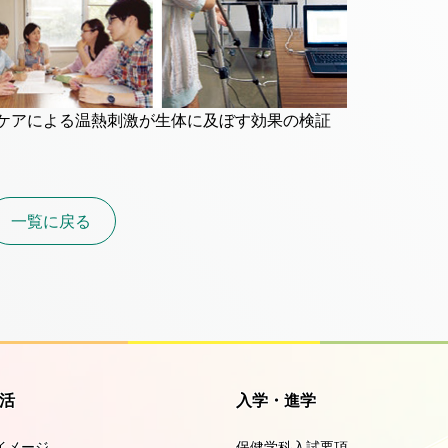
ケアによる温熱刺激が生体に及ぼす効果の検証
一覧に戻る
活
入学・進学
イメージ
保健学科入試要項