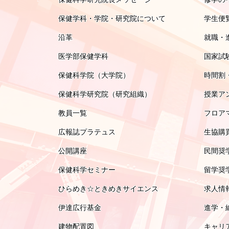
保健学科・学院・研究院について
学生便
沿革
就職・
医学部保健学科
国家試
保健科学院（大学院）
時間割
保健科学研究院（研究組織）
授業ア
教員一覧
フロア
広報誌プラテュス
生協購
公開講座
民間奨
保健科学セミナー
留学奨
ひらめき☆ときめきサイエンス
求人情
伊達広行基金
進学・
建物配置図
キャリ