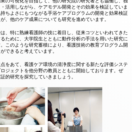
効果の可視化を目指して、他の研究院の研究者とも協働し、独
出・活用しながら、ケアモデル開発とその効果を検証していま
気持ちよさにもつながる手浴ケアプログラムの開発と効果検証
たが、他のケア成果についても研究を進めています。
では、特に熟練看護師の技に着目し、従来コツといわれてきた
するために、大学院生とともに動作分析の手法を用いた研究に
す。このような研究蓄積により、看護技術の教育プログラム開
とができると考えています。
焦点をあて、看護ケア環境の清浄度に関する新たな評価システ
プロジェクトを他分野の教員とともに開始しております。ぜ
実証的研究を探究していきましょう。