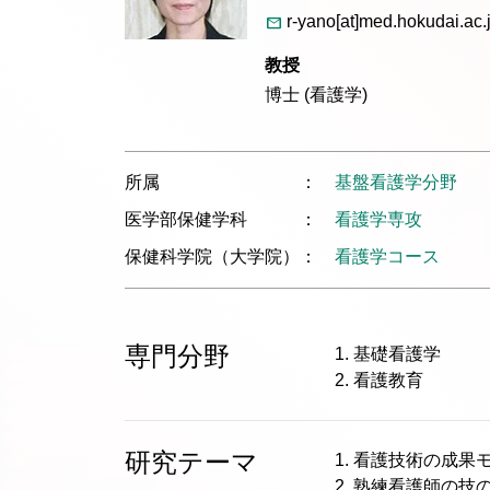
r-yano[at]med.hokudai.ac.
教授
博士 (看護学)
所属
基盤看護学分野
医学部保健学科
看護学専攻
保健科学院（大学院）
看護学コース
専門分野
1. 基礎看護学

2. 看護教育
研究テーマ
1. 看護技術の成果
2. 熟練看護師の技