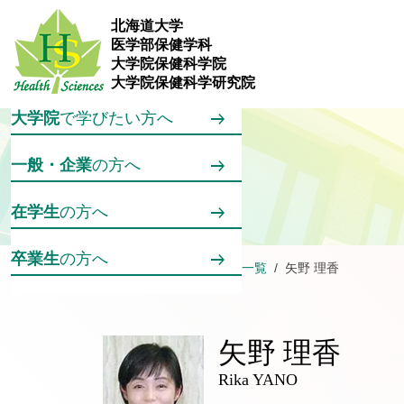
メインコンテンツへスキップ
北海道大学
医学部保健学科
大学院保健科学院
保健学科
で学びたい方へ
大学院保健科学研究院
大学院
で学びたい方へ
一般・企業
の方へ
在学生
の方へ
卒業生
の方へ
ホーム
大学院／学科の概要
教員一覧
矢野 理香
矢野 理香
Rika YANO