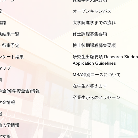
覧
オープンキャンパス
進路
大学院進学までの流れ
験結果一覧
修士課程募集要項
・行事予定
博士後期課程募集要項
ンケート結果
研究生出願要項 Research Studen
Application Guidelines
マップ
MBA特別コースについて
買
在学生が答えます
学金(修学資金含)情報
卒業生からのメッセージ
学金情報
報
編入学情報
ア支援