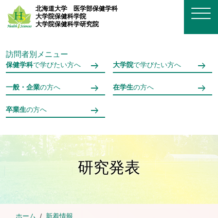
メインコンテンツへスキップ
北海道大学
医学部保健学科
大学院保健科学院
大学院保健科学研究院
訪問者別メニュー
保健学科
で学びたい方へ
大学院
で学びたい方へ
一般・企業
の方へ
在学生
の方へ
卒業生
の方へ
研究発表
ホーム
新着情報