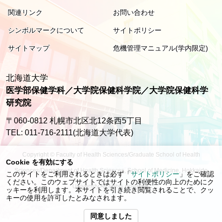
関連リンク
お問い合わせ
シンボルマークについて
サイトポリシー
サイトマップ
危機管理マニュアル(学内限定)
北海道大学
医学部保健学科／大学院保健科学院／大学院保健科学
研究院
〒060-0812 札幌市北区北12条西5丁目
TEL: 011-716-2111(北海道大学代表)
Copyright © Faculty of Health Sciences/Graduate School of Health
Cookie を有効にする
Sciences/Department of Health Sciences, School of Medicine, Hokkaido
このサイトをご利用されるときは必ず「
サイトポリシー
」をご確認
ください。このウェブサイトではサイトの利便性の向上のためにク
University All rights reserved.
ッキーを利用します。本サイトを引き続き閲覧されることで、クッ
キーの使用を許可したとみなされます。
同意しました