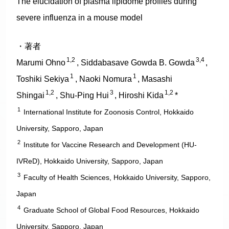
The elucidation of plasma lipidome profiles during
severe influenza in a mouse model
・著者
1,2
3,4
Marumi Ohno
, Siddabasave Gowda B. Gowda
,
1
1
Toshiki Sekiya
, Naoki Nomura
, Masashi
1,2
3
1,2
Shingai
, Shu-Ping Hui
, Hiroshi Kida
*
1
International Institute for Zoonosis Control, Hokkaido
University, Sapporo, Japan
2
Institute for Vaccine Research and Development (HU-
IVReD), Hokkaido University, Sapporo, Japan
3
Faculty of Health Sciences, Hokkaido University, Sapporo,
Japan
4
Graduate School of Global Food Resources, Hokkaido
University, Sapporo, Japan