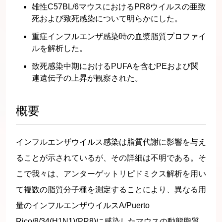
雄性C57BL/6マウスにおけるPR8ウイルスの亜致
死および致死感染について明らかにした。
重症インフルエンザ感染時の血漿脂質プロファイ
ルを解析した。
致死感染中期におけるPUFAを含むPEおよび関
連遺伝子の上昇が観察された。
概要
インフルエンザウイルス感染は脂質代謝に影響を与え
ることが示されているが、その詳細は不明である。そ
こで我々は、アンターゲットリピドミクス解析を用い
て複数の脂質分子種を測定することにより、異なる用
量のインフルエンザウイルスA/Puerto
Rico/8/34(H1N1)(PR8)に感染したマウスの動態脂質