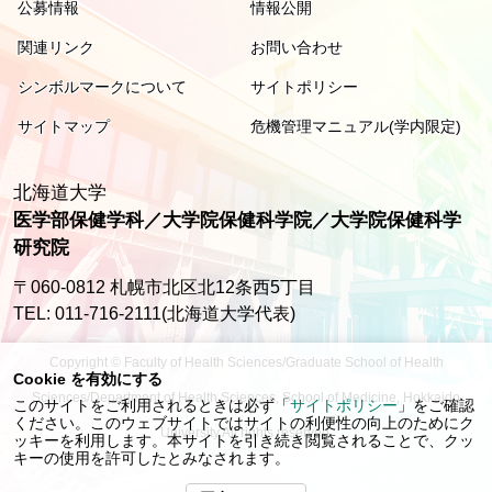
公募情報
情報公開
関連リンク
お問い合わせ
シンボルマークについて
サイトポリシー
サイトマップ
危機管理マニュアル(学内限定)
北海道大学
医学部保健学科／大学院保健科学院／大学院保健科学
研究院
〒060-0812 札幌市北区北12条西5丁目
TEL: 011-716-2111(北海道大学代表)
Copyright © Faculty of Health Sciences/Graduate School of Health
Cookie を有効にする
Sciences/Department of Health Sciences, School of Medicine, Hokkaido
このサイトをご利用されるときは必ず「
サイトポリシー
」をご確認
ください。このウェブサイトではサイトの利便性の向上のためにク
University All rights reserved.
ッキーを利用します。本サイトを引き続き閲覧されることで、クッ
キーの使用を許可したとみなされます。