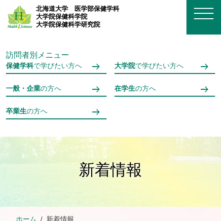
メインコンテンツへスキップ
北海道大学
医学部保健学科
大学院保健科学院
大学院保健科学研究院
訪問者別メニュー
保健学科
で学びたい方へ
大学院
で学びたい方へ
一般・企業
の方へ
在学生
の方へ
卒業生
の方へ
新着情報
ホーム
新着情報