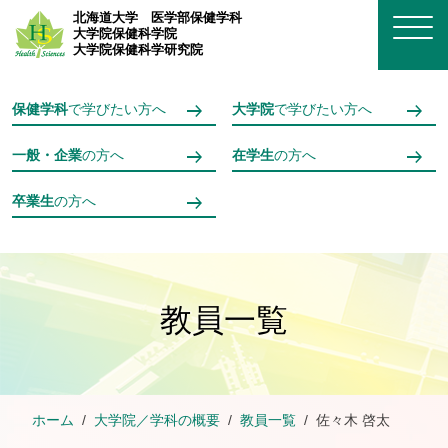
メインコンテンツへスキップ
北海道大学
医学部保健学科
大学院保健科学院
大学院保健科学研究院
保健学科
で学びたい方へ
大学院
で学びたい方へ
一般・企業
の方へ
在学生
の方へ
卒業生
の方へ
教員一覧
ホーム
大学院／学科の概要
教員一覧
佐々木 啓太