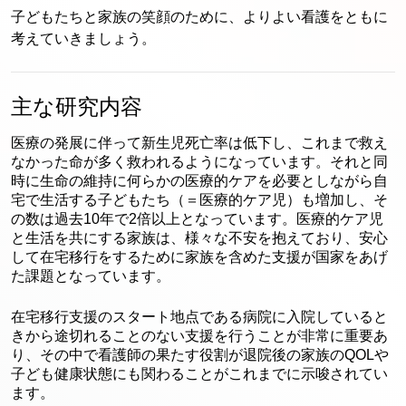
子どもたちと家族の笑顔のために、よりよい看護をともに
考えていきましょう。
主な研究内容
医療の発展に伴って新生児死亡率は低下し、これまで救え
なかった命が多く救われるようになっています。それと同
時に生命の維持に何らかの医療的ケアを必要としながら自
宅で生活する子どもたち（＝医療的ケア児）も増加し、そ
の数は過去10年で2倍以上となっています。医療的ケア児
と生活を共にする家族は、様々な不安を抱えており、安心
して在宅移行をするために家族を含めた支援が国家をあげ
た課題となっています。
在宅移行支援のスタート地点である病院に入院していると
きから途切れることのない支援を行うことが非常に重要あ
り、その中で看護師の果たす役割が退院後の家族のQOLや
子ども健康状態にも関わることがこれまでに示唆されてい
ます。