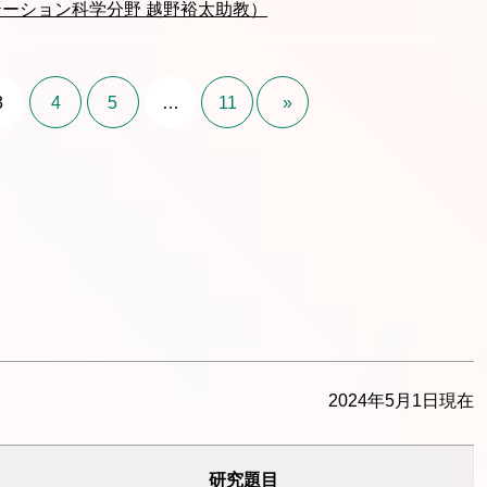
テーション科学分野 越野裕太助教）
3
4
5
…
11
»
2024年5月1日現在
研究題目