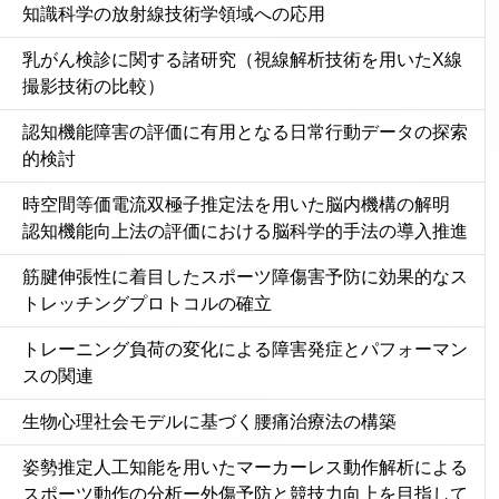
知識科学の放射線技術学領域への応用
乳がん検診に関する諸研究（視線解析技術を用いたX線
撮影技術の比較）
認知機能障害の評価に有用となる日常行動データの探索
的検討
時空間等価電流双極子推定法を用いた脳内機構の解明
認知機能向上法の評価における脳科学的手法の導入推進
筋腱伸張性に着目したスポーツ障傷害予防に効果的なス
トレッチングプロトコルの確立
トレーニング負荷の変化による障害発症とパフォーマン
スの関連
生物心理社会モデルに基づく腰痛治療法の構築
姿勢推定人工知能を用いたマーカーレス動作解析による
スポーツ動作の分析ー外傷予防と競技力向上を目指して