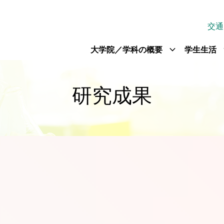
交通
expand_more
exp
大学院／学科の概要
学生生活
研究成果