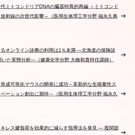
代ミトコンドリアDNAの臓器特異的再編 ～ミトコンド
放射線の次世代影響～（医用生体理工学分野 福永久典
るオンライン診療の利用は1％未満 ―北海道の保険診
を用いた実態分析―（健康化学分野 大橋和貴特任講師）
子形成可視化マウスの開発に成功～革新的な生殖毒性ス
ベーション創出に期待～（医用生体理工学分野 福永久
キレス腱負荷を効果的に減らす指導法を発見 ― 股関節