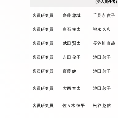
（受入責任者
客員研究員
齋藤 悠城
千見寺 貴子
客員研究員
白石 祐太
福永 久典
客員研究員
武田 賢太
長谷川 直哉
客員研究員
吉田 倫子
池田 敦子
客員研究員
齋藤 健
池田 敦子
客員研究員
大西 竜太
池田 敦子
客員研究員
佐々木 恒平
松谷 悠佑