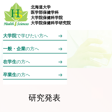
メインコンテンツへスキップ
北海道大学
医学部保健学科
訪問者別メニュー
大学院保健科学院
保健学科
で学びたい方へ
大学院保健科学研究院
大学院
で学びたい方へ
一般・企業
の方へ
在学生
の方へ
卒業生
の方へ
ホーム
研究活動
研究成果
研究発表