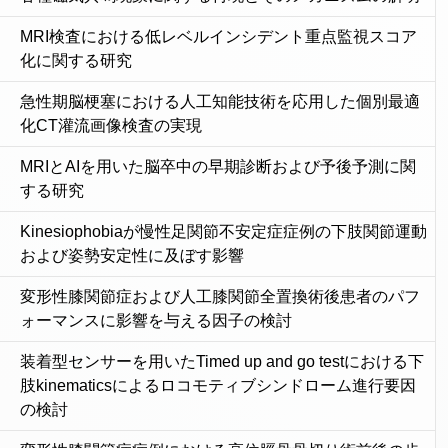
MRI検査における低レベルインシデント重点監視スコア
化に関する研究
急性期脳梗塞における人工知能技術を応用した個別最適
化CT灌流画像検査の実現
MRIとAIを用いた脳卒中の早期診断および予後予測に関
する研究
Kinesiophobiaが慢性足関節不安定症症例の下肢関節運動
および姿勢安定性に及ぼす影響
変形性膝関節症および人工膝関節全置換術後患者のパフ
ォーマンスに影響を与える因子の検討
装着型センサーを用いたTimed up and go testにおける下
肢kinematicsによるロコモティブシンドローム進行要因
の検討