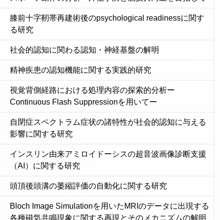
膝前十字靭帯再建術後のpsychological readinessに関す
る研究
社会的認知に関わる認知・神経基盤の解明
精神疾患の認知機能に関する実践的研究
視覚背側経路における処理内容の探索的分析ー
Continuous Flash Suppressionを用いてー
自閉症スペクトラム症状の諸特性が社会的認知に与える
影響に関する研究
インスリン由来アミロイドーシスの超音波画像診断支援
（AI）に関する研究
頭頂後頭溝の萎縮評価の自動化に関する研究
Bloch Image Simulationを用いたMRIのデータに出現する
各種磁気共鳴現象に関する再現とそのメカニズムの解明