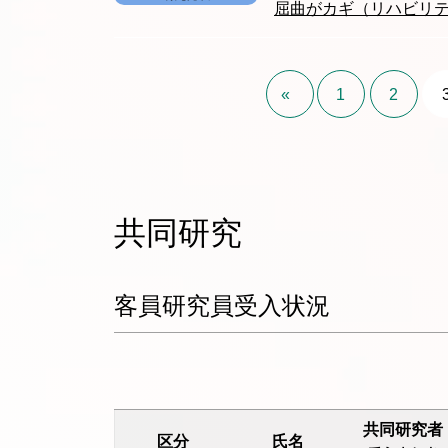
屈曲がカギ（リハビリ
«
1
2
共同研究
客員研究員受入状況
共同研究者
区分
氏名