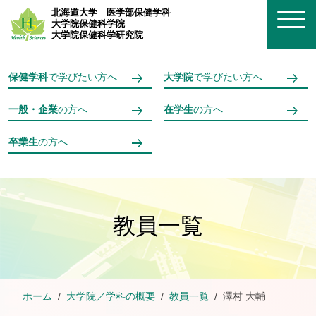
メインコンテンツへスキップ
北海道大学
医学部保健学科
大学院保健科学院
大学院保健科学研究院
保健学科
で学びたい方へ
大学院
で学びたい方へ
一般・企業
の方へ
在学生
の方へ
卒業生
の方へ
教員一覧
ホーム
大学院／学科の概要
教員一覧
澤村 大輔