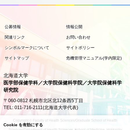
公募情報
情報公開
関連リンク
お問い合わせ
シンボルマークについて
サイトポリシー
サイトマップ
危機管理マニュアル(学内限定)
北海道大学
医学部保健学科／大学院保健科学院／大学院保健科学
研究院
〒060-0812 札幌市北区北12条西5丁目
TEL: 011-716-2111(北海道大学代表)
Copyright © Faculty of Health Sciences/Graduate School of Health
Cookie を有効にする
Sciences/Department of Health Sciences, School of Medicine, Hokkaido