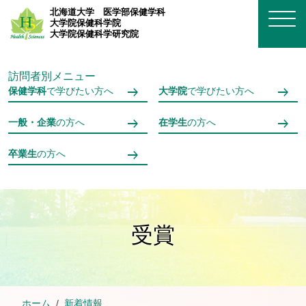
メインコンテンツへスキップ
北海道大学
医学部保健学科
大学院保健科学院
大学院保健科学研究院
訪問者別メニュー
保健学科
で学びたい方へ
大学院
で学びたい方へ
一般・企業
の方へ
在学生
の方へ
卒業生
の方へ
受賞
ホーム
新着情報