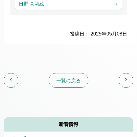
日野 真莉絵
投稿日： 2025年05月08日
chevron_left
chevron_right
一覧に戻る
新着情報