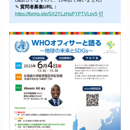
✎
質問者募集URL：
https://forms.gle/SX2YLzHuPYPTVLoy5