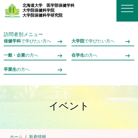
メインコンテンツへスキップ
北海道大学
医学部保健学科
大学院保健科学院
大学院保健科学研究院
訪問者別メニュー
保健学科
で学びたい方へ
大学院
で学びたい方へ
一般・企業
の方へ
在学生
の方へ
卒業生
の方へ
イベント
ホーム
新着情報