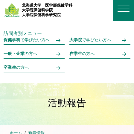
メインコンテンツへスキップ
北海道大学
医学部保健学科
大学院保健科学院
大学院保健科学研究院
訪問者別メニュー
保健学科
で学びたい方へ
大学院
で学びたい方へ
一般・企業
の方へ
在学生
の方へ
卒業生
の方へ
活動報告
ホーム
新着情報