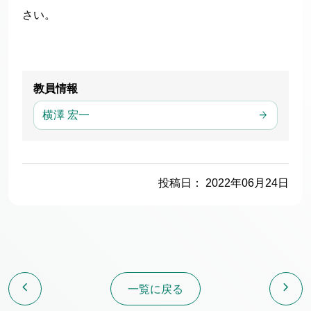
さい。
教員情報
横澤 宏一
投稿日： 2022年06月24日
chevron_left
chevron_right
一覧に戻る