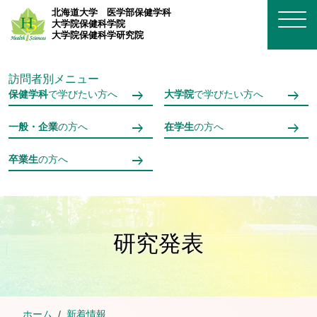
メインコンテンツへスキップ
北海道大学
医学部保健学科
大学院保健科学院
大学院保健科学研究院
訪問者別メニュー
保健学科
で学びたい方へ
大学院
で学びたい方へ
一般・企業
の方へ
在学生
の方へ
卒業生
の方へ
研究発表
ホーム
新着情報