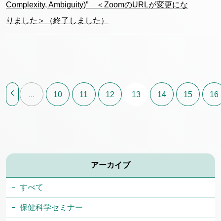
Complexity, Ambiguity)” ＜ZoomのURLが変更にな
りました＞（終了しました）
chevron_left
...
10
11
12
13
14
15
16
アーカイブ
すべて
保健科学セミナー