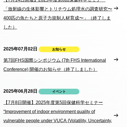
「放射線の生体影響とトリチウム処理水の調査研究〜
400匹の魚たちと原子力規制人材育成〜」（終了しま
した）
2025年07月02日
お知らせ
第7回FHS国際シンポジウム (7th FHS International
Conference) 開催のお知らせ（終了しました）
2025年06月28日
イベント
【7月8日開催】2025年度第5回保健科学セミナー
“Improvement of indoor environment quality of
vulnerable people under VUCA (Volatility, Uncertainty,