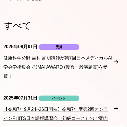
すべて
2025年08月01日
受賞
健康科学分野 吉村 高明講師が第7回日本メディカルAI
学会学術集会でJMAI AWARD (優秀一般演題賞)を受
賞！
2025年07月31日
イベント
【令和7年9月24~26日開催】令和7年度第2回オンラ
インPHITS日本語版講習会（初級コース）のご案内