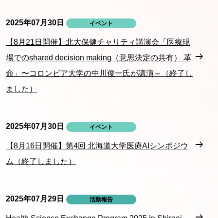
2025年07月30日
イベント
【8月21日開催】北大保健チャリティ講演会「医療現
場でのshared decision making（意思決定の共有） 革
命」〜コロンビア大学の中川俊一氏が講演～（終了し
ました）
2025年07月30日
イベント
【8月16日開催】第4回 北海道大学医療AIシンポジウ
ム（終了しました）
2025年07月29日
活動報告