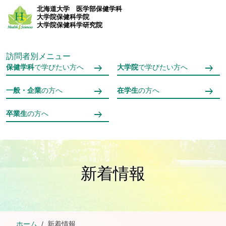
メインコンテンツへスキップ
北海道大学
医学部保健学科
大学院保健科学院
大学院保健科学研究院
訪問者別メニュー
保健学科
で学びたい方へ
大学院
で学びたい方へ
一般・企業
の方へ
在学生
の方へ
卒業生
の方へ
新着情報
ホーム
新着情報