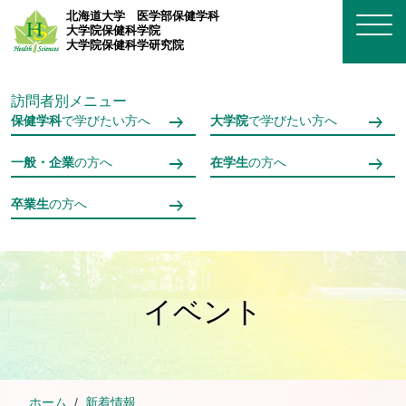
メインコンテンツへスキップ
北海道大学
医学部保健学科
大学院保健科学院
大学院保健科学研究院
訪問者別メニュー
保健学科
で学びたい方へ
大学院
で学びたい方へ
一般・企業
の方へ
在学生
の方へ
卒業生
の方へ
イベント
ホーム
新着情報