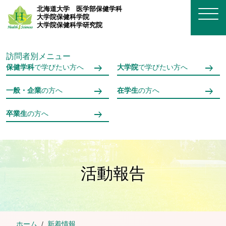
メインコンテンツへスキップ
北海道大学
医学部保健学科
大学院保健科学院
大学院保健科学研究院
訪問者別メニュー
保健学科
で学びたい方へ
大学院
で学びたい方へ
一般・企業
の方へ
在学生
の方へ
卒業生
の方へ
活動報告
ホーム
新着情報