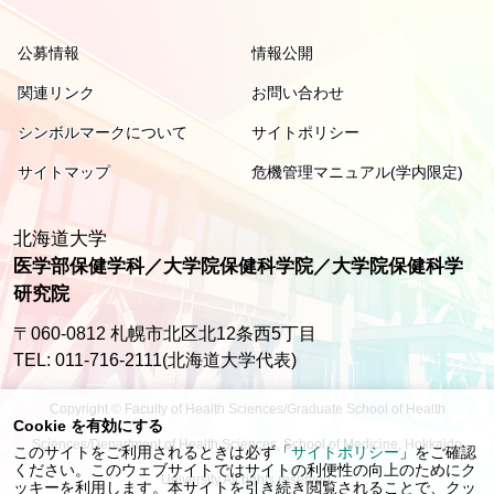
公募情報
情報公開
関連リンク
お問い合わせ
シンボルマークについて
サイトポリシー
サイトマップ
危機管理マニュアル(学内限定)
北海道大学
医学部保健学科／大学院保健科学院／大学院保健科学
研究院
〒060-0812 札幌市北区北12条西5丁目
TEL: 011-716-2111(北海道大学代表)
Copyright © Faculty of Health Sciences/Graduate School of Health
Cookie を有効にする
Sciences/Department of Health Sciences, School of Medicine, Hokkaido
このサイトをご利用されるときは必ず「
サイトポリシー
」をご確認
ください。このウェブサイトではサイトの利便性の向上のためにク
University All rights reserved.
ッキーを利用します。本サイトを引き続き閲覧されることで、クッ