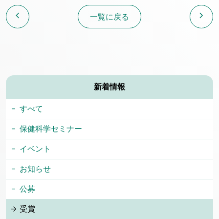
chevron_left
chevron_right
一覧に戻る
新着情報
すべて
保健科学セミナー
イベント
お知らせ
公募
受賞