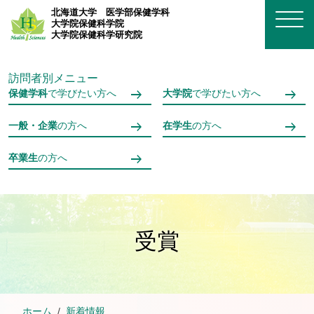
メインコンテンツへスキップ
北海道大学
医学部保健学科
大学院保健科学院
大学院保健科学研究院
訪問者別メニュー
保健学科
で学びたい方へ
大学院
で学びたい方へ
一般・企業
の方へ
在学生
の方へ
卒業生
の方へ
受賞
ホーム
新着情報