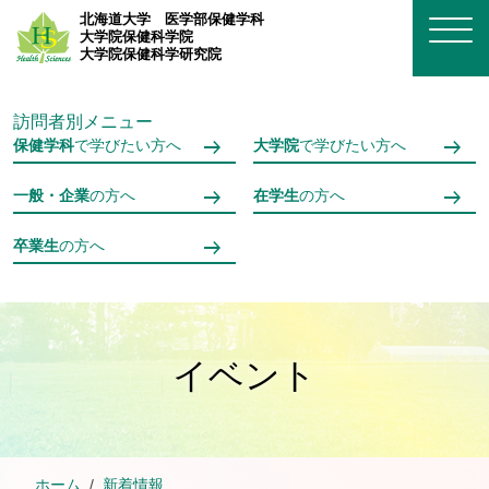
メインコンテンツへスキップ
北海道大学
医学部保健学科
大学院保健科学院
大学院保健科学研究院
訪問者別メニュー
保健学科
で学びたい方へ
大学院
で学びたい方へ
一般・企業
の方へ
在学生
の方へ
卒業生
の方へ
イベント
ホーム
新着情報