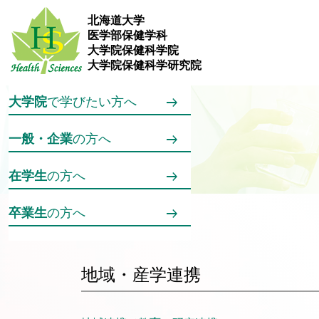
メインコンテンツへスキップ
北海道大学
医学部保健学科
訪問者別メニュー
大学院保健科学院
保健学科
で学びたい方へ
大学院保健科学研究院
大学院
で学びたい方へ
一般・企業
の方へ
在学生
の方へ
卒業生
の方へ
ホーム
研究活動
地域・産学連携