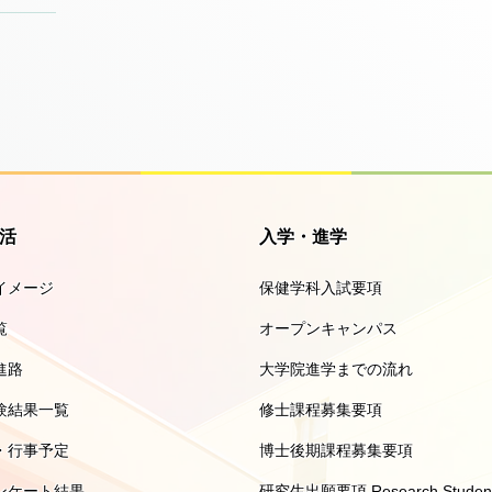
活
入学・進学
イメージ
保健学科入試要項
覧
オープンキャンパス
進路
大学院進学までの流れ
験結果一覧
修士課程募集要項
・行事予定
博士後期課程募集要項
ンケート結果
研究生出願要項 Research Studen