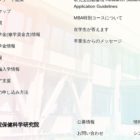
Application Guidelines
マップ
MBA特別コースについて
買
在学生が答えます
学金(修学資金含)情報
卒業生からのメッセージ
学金情報
報
編入学情報
ア支援
の申し込み方法
公募情報
情
院保健科学研究院
お問い合わせ
シ