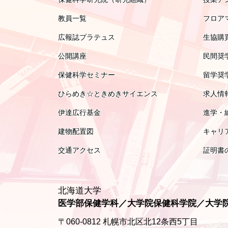
教員一覧
フロア
広報誌プラテュス
生協購
公開講座
民間奨
保健科学セミナー
留学奨
ひらめき☆ときめきサイエンス
求人情
伊達広行基金
進学・
建物配置図
キャリ
交通アクセス
証明書
北海道大学
医学部保健学科／大学院保健科学院／大学
〒060-0812 札幌市北区北12条西5丁目